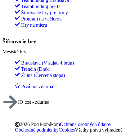
Teambuilding Bratislava
Teambuilding pre IT
Šifrovacie hry pre firmy
Program na večierok
Hry na mieru
Šifrovacie hry
Mestské hry:
Bratislava (V zajatí 4 brán)
Trenčín (Drak)
Žilina (Červená stopa)
Prvá hra zdarma
IQ test - zdarma
2026 Pod klobúkom
Ochrana osobných údajov
Obchodné podmienky
Cookies
Všetky práva vyhradené