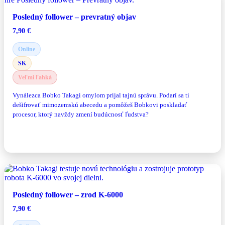
Posledný follower – prevratný objav
7,90
€
Online
SK
Veľmi ľahká
Vynálezca Bobko Takagi omylom prijal tajnú správu. Podarí sa ti
dešifrovať mimozemskú abecedu a pomôžeš Bobkovi poskladať
procesor, ktorý navždy zmení budúcnosť ľudstva?
Zahrať si hru
Posledný follower – zrod K-6000
7,90
€