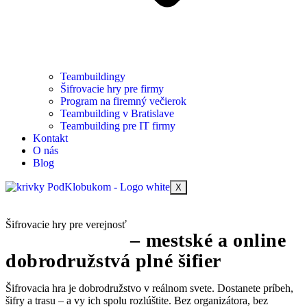
Teambuildingy
Šifrovacie hry pre firmy
Program na firemný večierok
Teambuilding v Bratislave
Teambuilding pre IT firmy
Kontakt
O nás
Blog
X
Šifrovacie hry pre verejnosť
Šifrovacie hry
– mestské a online
dobrodružstvá plné šifier
Šifrovacia hra je dobrodružstvo v reálnom svete. Dostanete príbeh,
šifry a trasu – a vy ich spolu rozlúštite. Bez organizátora, bez