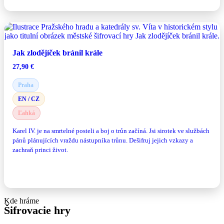
Jak zlodějíček bránil krále
27,90
€
Praha
EN / CZ
Ľahká
Karel IV. je na smrtelné posteli a boj o trůn začíná. Jsi sirotek ve službách
pánů plánujících vraždu nástupníka trůnu. Dešifruj jejich vzkazy a
zachraň princi život.
Zaži mesto inak
Kde hráme
Šifrovacie hry
podľa mesta