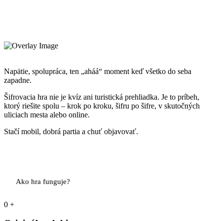
Napätie, spolupráca, ten „aháá“ moment keď všetko do seba
zapadne.
Šifrovacia hra nie je kvíz ani turistická prehliadka. Je to príbeh,
ktorý riešite spolu – krok po kroku, šifru po šifre, v skutočných
uliciach mesta alebo online.
Stačí mobil, dobrá partia a chuť objavovať.
Pozrieť ponuku hier
Ako hra funguje?
0
+