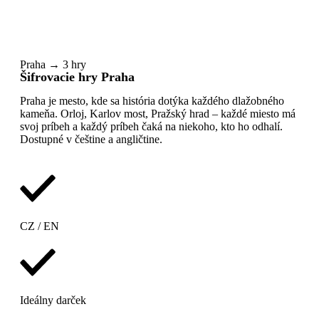
Šifrovacie hry v Bratislave
Praha → 3 hry
Šifrovacie hry Praha
Praha je mesto, kde sa história dotýka každého dlažobného
kameňa. Orloj, Karlov most, Pražský hrad – každé miesto má
svoj príbeh a každý príbeh čaká na niekoho, kto ho odhalí.
Dostupné v češtine a angličtine.
CZ / EN
Ideálny darček