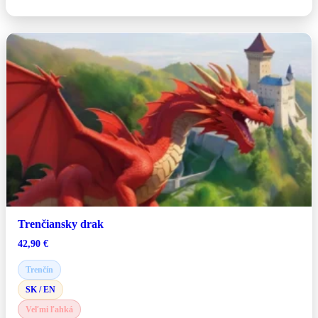
Trenčiansky drak
42,90
€
Trenčín
SK / EN
Veľmi ľahká