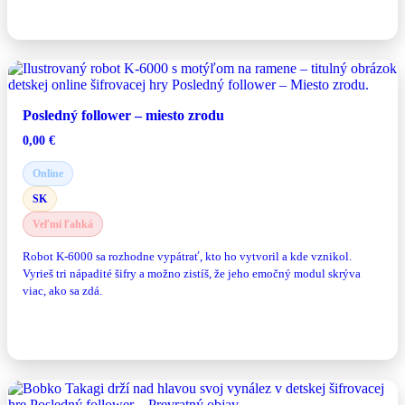
Zahrať si hru
Posledný follower – miesto zrodu
0,00
€
Online
SK
Veľmi ľahká
Robot K-6000 sa rozhodne vypátrať, kto ho vytvoril a kde vznikol.
Vyrieš tri nápadité šifry a možno zistíš, že jeho emočný modul skrýva
viac, ako sa zdá.
Hrať zdarma