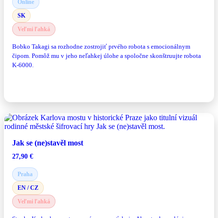
Online
SK
Veľmi ľahká
Bobko Takagi sa rozhodne zostrojiť prvého robota s emocionálnym
čipom. Pomôž mu v jeho neľahkej úlohe a spoločne skonštruujte robota
K-6000.
Zahrať si hru
Jak se (ne)stavěl most
27,90
€
Praha
EN / CZ
Veľmi ľahká