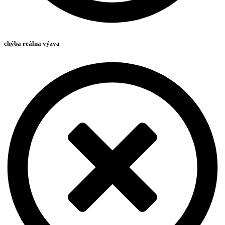
chýba reálna výzva