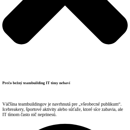
Prečo bežný teambuilding IT tímy nebaví
Väčšina teambuildingov je navrhnutá pre „všeobecné publikum“.
Icebreakery, športové aktivity alebo súťaže, ktoré síce zabavia, ale
IT tímom často nič neprinesú.