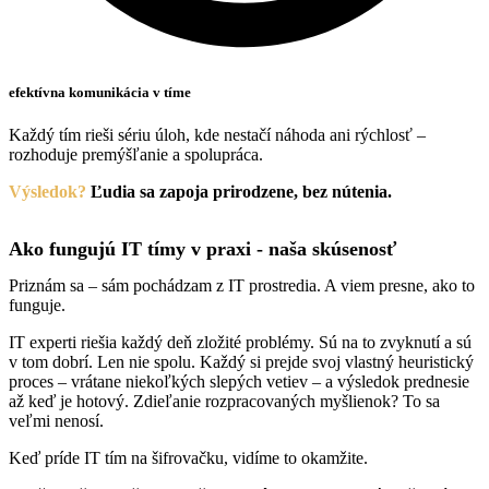
efektívna komunikácia v tíme
Každý tím rieši sériu úloh, kde nestačí náhoda ani rýchlosť –
rozhoduje premýšľanie a spolupráca.
Výsledok?
Ľudia sa zapoja prirodzene, bez nútenia.
Ako fungujú
IT tímy v praxi
- naša skúsenosť
Priznám sa – sám pochádzam z IT prostredia. A viem presne, ako to
funguje.
IT experti riešia každý deň zložité problémy. Sú na to zvyknutí a sú
v tom dobrí. Len nie spolu. Každý si prejde svoj vlastný heuristický
proces – vrátane niekoľkých slepých vetiev – a výsledok prednesie
až keď je hotový. Zdieľanie rozpracovaných myšlienok? To sa
veľmi nenosí.
Keď príde IT tím na šifrovačku, vidíme to okamžite.