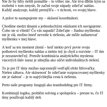
Nie že by šifry riešili pomalšie – to vôbec nie. Ale trvá dlhšie kým sa
rozbehú v tom zmysle, že začnú svoje nápady zdieľať nahlas.
Každý analyzuje, každý premýšľa – v tichosti, vo svojej hlave.
A práve tu nastupujeme my – skúsení koordinátori.
Chodíme medzi tímami a jednoduchými otázkami ich navigujeme:
Čoho ste si všimli? Čo vás napadá? Zdieľajte – žiadna myšlienka
nie je zlá, možno hneď nevedie k riešeniu, ale môže naštartovať
myšlienku v inej hlave.
A keď sa ten moment zlomí – keď niekto prvý povie svoju
polhotovú myšlienku nahlas a niekto iný ju chytí a rozvinie – IT tím
je nezastaviteľný. Pretože kombinácia analytického myslenia
viacerých hláv naraz je silnejšia ako súčet individuálnych riešení.
To je pre IT tímy možno najcennejší vedľajší efekt šifrovačky.
Nielen zábava. Ale skúsenosť že zdieľanie rozpracovanej myšlienky
nie je slabosť – je to najrýchlejšia cesta k riešeniu.
Preto naše programy fungujú ako teambuilding pre IT firmy.
Kombinujú logiku, problém solving a spoluprácu – presne to, čo IT
tímy používajú každý deň.