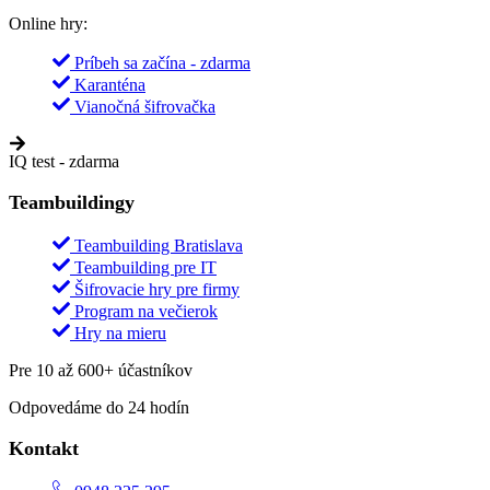
Online hry:
Príbeh sa začína - zdarma
Karanténa
Vianočná šifrovačka
IQ test - zdarma
Teambuildingy
Teambuilding Bratislava
Teambuilding pre IT
Šifrovacie hry pre firmy
Program na večierok
Hry na mieru
Pre 10 až 600+ účastníkov
Odpovedáme do 24 hodín
Kontakt