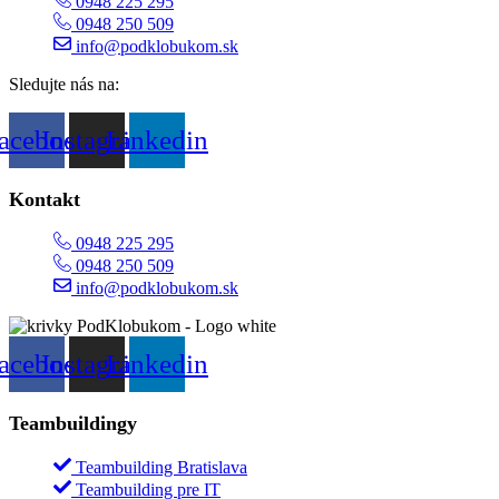
0948 225 295
0948 250 509
info@podklobukom.sk
Sledujte nás na:
acebook
Instagram
Linkedin
Kontakt
0948 225 295
0948 250 509
info@podklobukom.sk
acebook
Instagram
Linkedin
Teambuildingy
Teambuilding Bratislava
Teambuilding pre IT