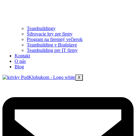
Teambuildingy
Šifrovacie hry pre firmy
Program na firemný večierok
Teambuilding v Bratislave
Teambuilding pre IT firmy
Kontakt
O nás
Blog
X