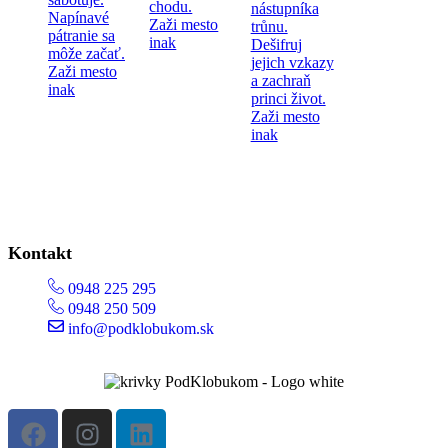
chodu.
nástupníka
Napínavé
Zaži mesto
trůnu.
pátranie sa
inak
Dešifruj
môže začať.
jejich vzkazy
Zaži mesto
a zachraň
inak
princi život.
Zaži mesto
inak
Kontakt
0948 225 295
0948 250 509
info@podklobukom.sk