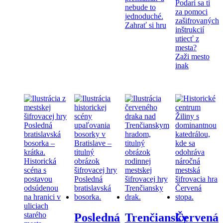
Podarí sa ti
nebude to
za pomoci
jednoduché.
zašifrovaných
Zahrať si hru
inštrukcií
utiecť z
mesta?
Zaži mesto
inak
Posledná
Trenčiansky
Červená