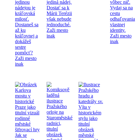
jedinou
jediná nádej.
vôbec nič.
nádejou je
Dostať sa k
Vydaj sa na
kráľovská
Márii Terézii
cestu
milosť.
však nebude
odhaľovania
Dostaneš sa
jednoduché.
vlastnej
až ku
Zaži mesto
identity.
kráľovnej a
inak
Zaži mesto
dokážeš
inak
sestre
pomôcť?
Zaži mesto
inak