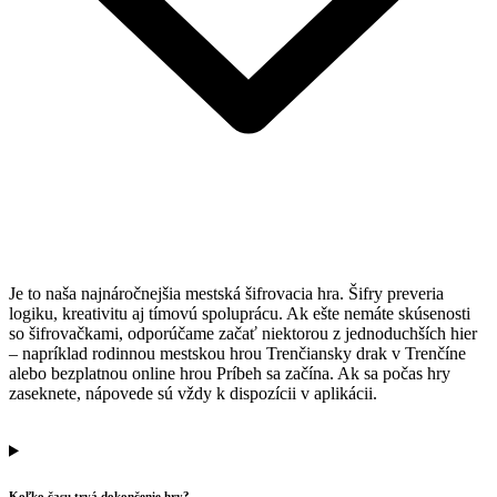
Je to naša najnáročnejšia mestská šifrovacia hra. Šifry preveria
logiku, kreativitu aj tímovú spoluprácu. Ak ešte nemáte skúsenosti
so šifrovačkami, odporúčame začať niektorou z jednoduchších hier
– napríklad rodinnou mestskou hrou
Trenčiansky drak
v Trenčíne
alebo bezplatnou online hrou
Príbeh sa začína
. Ak sa počas hry
zaseknete, nápovede sú vždy k dispozícii v aplikácii.
Koľko času trvá dokončenie hry?