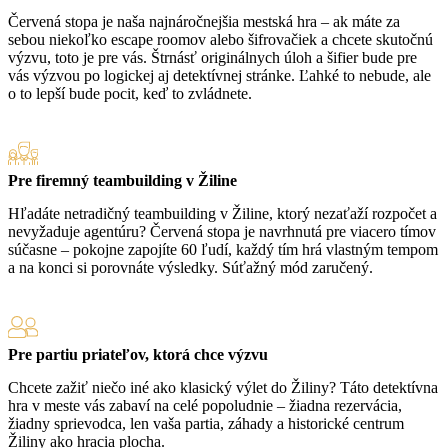
Červená stopa je naša najnáročnejšia mestská hra – ak máte za
sebou niekoľko escape roomov alebo šifrovačiek a chcete skutočnú
výzvu, toto je pre vás. Štrnásť originálnych úloh a šifier bude pre
vás výzvou po logickej aj detektívnej stránke. Ľahké to nebude, ale
o to lepší bude pocit, keď to zvládnete.
Pre firemný teambuilding v Žiline
Hľadáte netradičný teambuilding v Žiline, ktorý nezaťaží rozpočet a
nevyžaduje agentúru? Červená stopa je navrhnutá pre viacero tímov
súčasne – pokojne zapojíte 60 ľudí, každý tím hrá vlastným tempom
a na konci si porovnáte výsledky. Súťažný mód zaručený.
Pre partiu priateľov, ktorá chce výzvu
Chcete zažiť niečo iné ako klasický výlet do Žiliny? Táto detektívna
hra v meste vás zabaví na celé popoludnie – žiadna rezervácia,
žiadny sprievodca, len vaša partia, záhady a historické centrum
Žiliny ako hracia plocha.