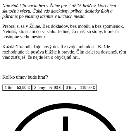
Náročná šifrovacia hra v Žiline pre 2 až 15 hráčov, ktorí chcú
skutočnú výzvu. Čaká vás detektívny príbeh, desiatky úloh a
pátranie po vlastnej identite v uliciach mesta.
Prebral si sa v Žiline. Bez dokladov, bez mobilu a bez spomienok.
Netušíš, kto si ani čo sa stalo. Jediné, čo máš, sú stopy, ktoré ťa
postupne vedú mestom.
Každá šifra odhaľuje nový detail z tvojej minulosti. Každé
rozhodnutie ťa posúva bližšie k pravde. Čím ďalej sa dostaneš, tým
viac zisťuješ, že nejde len o obyčajnú hru.
Koľko tímov bude hrať?
1 tím -
53,90
€
2 tímy -
97,90
€
3 tímy -
119,90
€