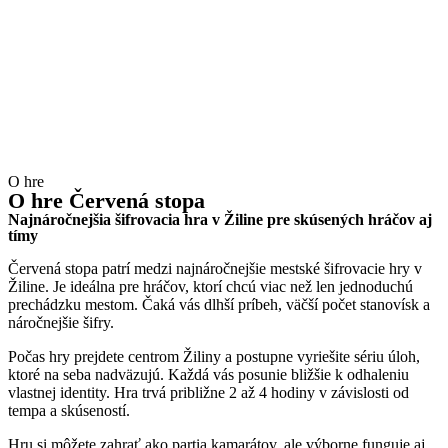
O hre
O hre
Červená stopa
Najnáročnejšia šifrovacia hra v Žiline pre skúsených hráčov aj
tímy
Červená stopa patrí medzi najnáročnejšie mestské šifrovacie hry v
Žiline. Je ideálna pre hráčov, ktorí chcú viac než len jednoduchú
prechádzku mestom. Čaká vás dlhší príbeh, väčší počet stanovísk a
náročnejšie šifry.
Počas hry prejdete centrom Žiliny a postupne vyriešite sériu úloh,
ktoré na seba nadväzujú. Každá vás posunie bližšie k odhaleniu
vlastnej identity. Hra trvá približne 2 až 4 hodiny v závislosti od
tempa a skúseností.
Hru si môžete zahrať ako partia kamarátov, ale výborne funguje aj