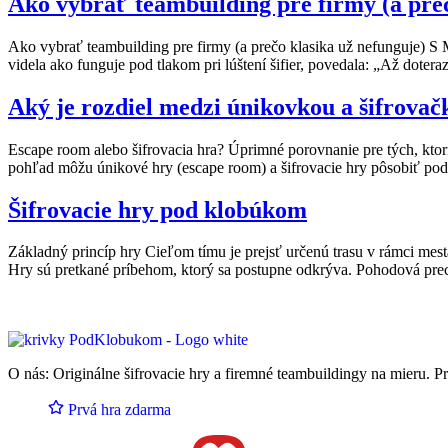
Ako vybrať teambuilding pre firmy (a preč
Ako vybrať teambuilding pre firmy (a prečo klasika už nefunguje) S M
videla ako funguje pod tlakom pri lúštení šifier, povedala: „Až dotera
Aký je rozdiel medzi únikovkou a šifrova
Escape room alebo šifrovacia hra? Úprimné porovnanie pre tých, ktorí
pohľad môžu únikové hry (escape room) a šifrovacie hry pôsobiť podob
Šifrovacie hry pod klobúkom
Základný princíp hry Cieľom tímu je prejsť určenú trasu v rámci mest
Hry sú pretkané príbehom, ktorý sa postupne odkrýva. Pohodová prec
O nás
: Originálne šifrovacie hry a firemné teambuildingy na mieru. Pre
Prvá hra zdarma