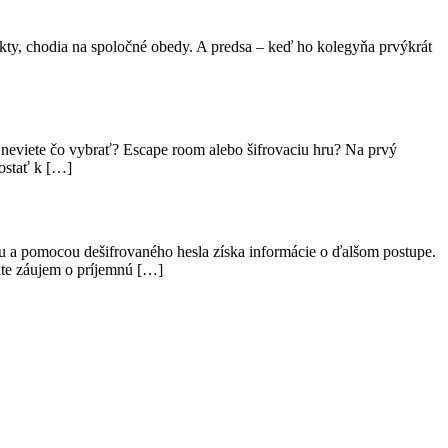
jekty, chodia na spoločné obedy. A predsa – keď ho kolegyňa prvýkrát
a neviete čo vybrať? Escape room alebo šifrovaciu hru? Na prvý
dostať k […]
ohu a pomocou dešifrovaného hesla získa informácie o ďalšom postupe.
áte záujem o príjemnú […]