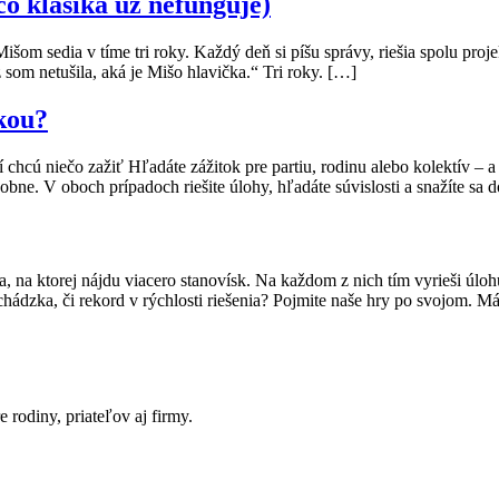
o klasika už nefunguje)
išom sedia v tíme tri roky. Každý deň si píšu správy, riešia spolu pro
z som netušila, aká je Mišo hlavička.“ Tri roky. […]
čkou?
 chcú niečo zažiť Hľadáte zážitok pre partiu, rodinu alebo kolektív – 
ne. V oboch prípadoch riešite úlohy, hľadáte súvislosti a snažíte sa 
a, na ktorej nájdu viacero stanovísk. Na každom z nich tím vyrieši úl
hádzka, či rekord v rýchlosti riešenia? Pojmite naše hry po svojom. M
 rodiny, priateľov aj firmy.