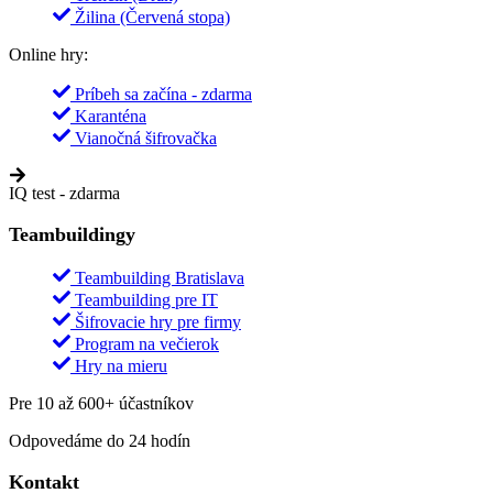
Žilina (Červená stopa)
Online hry:
Príbeh sa začína - zdarma
Karanténa
Vianočná šifrovačka
IQ test - zdarma
Teambuildingy
Teambuilding Bratislava
Teambuilding pre IT
Šifrovacie hry pre firmy
Program na večierok
Hry na mieru
Pre 10 až 600+ účastníkov
Odpovedáme do 24 hodín
Kontakt