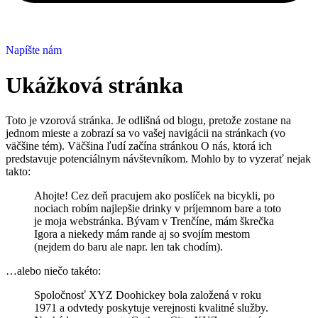
Napíšte nám
Ukážková stránka
Toto je vzorová stránka. Je odlišná od blogu, pretože zostane na
jednom mieste a zobrazí sa vo vašej navigácii na stránkach (vo
väčšine tém). Väčšina ľudí začína stránkou O nás, ktorá ich
predstavuje potenciálnym návštevníkom. Mohlo by to vyzerať nejak
takto:
Ahojte! Cez deň pracujem ako poslíček na bicykli, po
nociach robím najlepšie drinky v príjemnom bare a toto
je moja webstránka. Bývam v Trenčíne, mám škrečka
Igora a niekedy mám rande aj so svojím mestom
(nejdem do baru ale napr. len tak chodím).
…alebo niečo takéto:
Spoločnosť XYZ Doohickey bola založená v roku
1971 a odvtedy poskytuje verejnosti kvalitné služby.