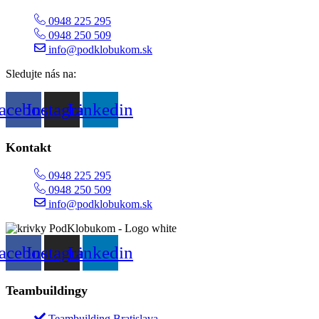
0948 225 295
0948 250 509
info@podklobukom.sk
Sledujte nás na:
acebook
Instagram
Linkedin
Kontakt
0948 225 295
0948 250 509
info@podklobukom.sk
acebook
Instagram
Linkedin
Teambuildingy
Teambuilding Bratislava