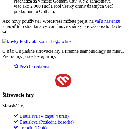
Nachádza sa v meste Gotham City, XYZ zamestnáva
viac ako 2 000 ľudí a robí všetky druhy úžasných vecí
pre komunitu Gotham.
Ako nový používateľ WordPress môžete prejsť na
vašu nástenku
,
zmazať túto stránku a vytvoriť nové stránky pre váš obsah. Bavte
sa!
O nás
: Originálne šifrovacie hry a firemné teambuildingy na mieru.
Pre rodiny, priateľov aj firmy.
Prvá hra zdarma
Šifrovacie hry
Mestské hry:
Bratislava (V zajatí 4 brán)
Bratislava (Posledná bosorka)
Trenčín (Drak)