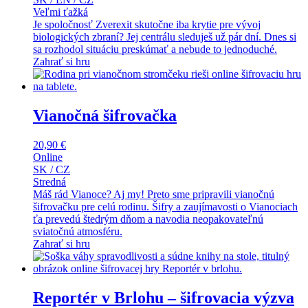
Veľmi ťažká
Je spoločnosť Zverexit skutočne iba krytie pre vývoj
biologických zbraní? Jej centrálu sleduješ už pár dní. Dnes si
sa rozhodol situáciu preskúmať a nebude to jednoduché.
Zahrať si hru
Vianočná šifrovačka
20,90
€
Online
SK / CZ
Stredná
Máš rád Vianoce? Aj my! Preto sme pripravili vianočnú
šifrovačku pre celú rodinu. Šifry a zaujímavosti o Vianociach
ťa prevedú štedrým dňom a navodia neopakovateľnú
sviatočnú atmosféru.
Zahrať si hru
Reportér v Brlohu – šifrovacia výzva