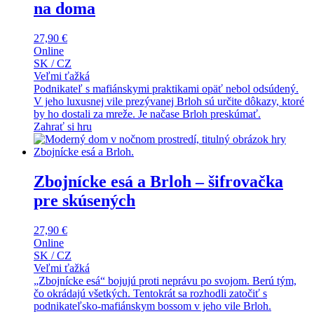
na doma
27,90
€
Online
SK / CZ
Veľmi ťažká
Podnikateľ s mafiánskymi praktikami opäť nebol odsúdený.
V jeho luxusnej vile prezývanej Brloh sú určite dôkazy, ktoré
by ho dostali za mreže. Je načase Brloh preskúmať.
Zahrať si hru
Zbojnícke esá a Brloh – šifrovačka
pre skúsených
27,90
€
Online
SK / CZ
Veľmi ťažká
„Zbojnícke esá“ bojujú proti neprávu po svojom. Berú tým,
čo okrádajú všetkých. Tentokrát sa rozhodli zatočiť s
podnikateľsko-mafiánskym bossom v jeho vile Brloh.