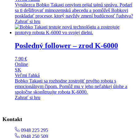
Vynálezca Bobko Takagi omylom prijal tajnú správu. Podarí
sa ti dešifrovať mimozemskú abecedu a pomôžeš Bobkovi
poskladať procesor, ktorý navždy zmení budúcnosť ľudstva?
Zahrať si hru
Posledný follower – zrod K-6000
7,90
€
Online
SK
Veľmi ľahká
Bobko Takagi sa rozhodne zostrojiť prvého robota s
emocionálnym čipom. Pomôž mu v jeho neľahkej úlohe a
spoločne skonštruujte robota K-6000.
Zahrať si hru
Kontakt
0948 225 295
0948 250 509