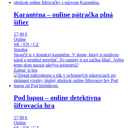
Karanténa – online pátračka plná
šifier
27,90
€
Online
SK / EN / CZ
Stredná
Skončil si v domácej karanténe. V dome, ktorý si nedávno
kúpil a nestihol prerobiť. Zo samoty ti asi začína šibať. Alebo
tento dom naozaj ukrýva tajomstvá?
Zahrať si hru
Pod lupou – online detektívna
šifrovacia hra
27,90
€
Online
SK / EN / CZ