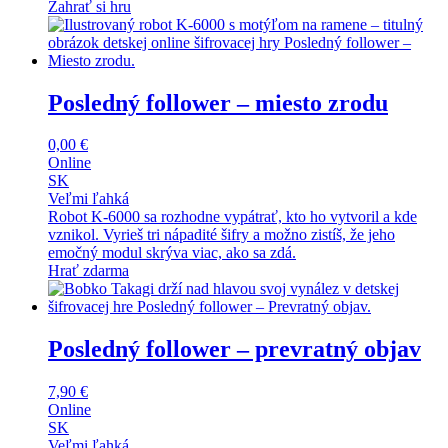
Zahrať si hru
Posledný follower – miesto zrodu
0,00
€
Online
SK
Veľmi ľahká
Robot K-6000 sa rozhodne vypátrať, kto ho vytvoril a kde
vznikol. Vyrieš tri nápadité šifry a možno zistíš, že jeho
emočný modul skrýva viac, ako sa zdá.
Hrať zdarma
Posledný follower – prevratný objav
7,90
€
Online
SK
Veľmi ľahká