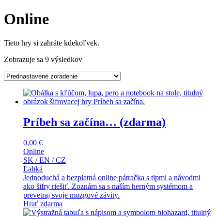
Online
Tieto hry si zahráte kdekoľvek.
Zobrazuje sa 9 výsledkov
Príbeh sa začína… (zdarma)
0,00
€
Online
SK / EN / CZ
Ľahká
Jednoduchá a bezplatná online pátračka s tipmi a návodmi
ako šifry riešiť. Zoznám sa s naším herným systémom a
prevetraj svoje mozgové závity.
Hrať zdarma